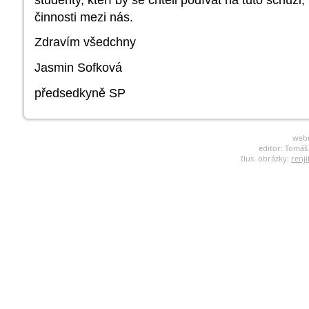
činnosti mezi nás.
Zdravím všedchny
Jasmin Sofková
předsedkyně SP
web
editor: Tomá
Ilus. obrázky:
renji