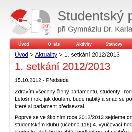
Studentský 
při Gymnáziu Dr. Karl
Úvod
O nás
Aktivity
Stanovy
Úvod
>
Aktuality
> 1. setkání 2012/2013
1. setkání 2012/2013
15.10.2012 - Předseda
Zdravím všechny členy parlamentu, studenty i rod
Letošní rok, jak doufám, bude nabitý a snad se po
které si parlament předsevzal.
Poprvé se ve školním roce 2012/2013 sejdeme dne
studentském klubu (učebna 116) 4. vyučovací hod
studenty, kteří by se chtěli podívat na tuto schůzi,