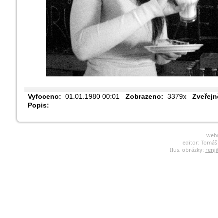
Vyfoceno:
01.01.1980 00:01
Zobrazeno:
3379x
Zveřejn
Popis:
web
editor: Tomá
Ilus. obrázky:
renji