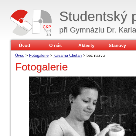
Studentský 
při Gymnáziu Dr. Karl
Úvod
O nás
Aktivity
Stanovy
Úvod
>
Fotogalerie
>
Kavárna Chetan
>
bez názvu
Fotogalerie