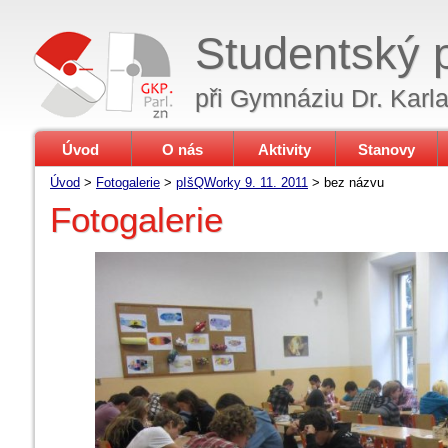
Studentský 
při Gymnáziu Dr. Karl
Úvod
O nás
Aktivity
Stanovy
Úvod
>
Fotogalerie
>
pIšQWorky 9. 11. 2011
>
bez názvu
Fotogalerie