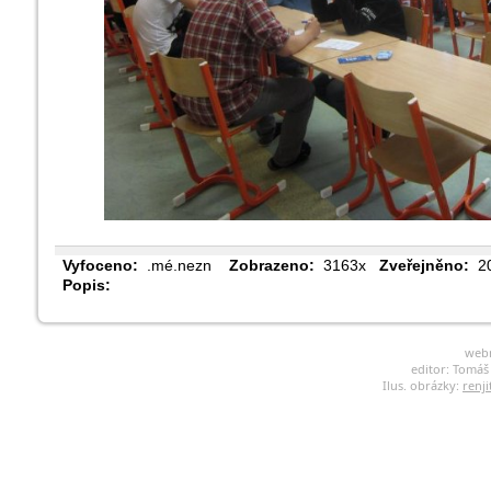
Vyfoceno:
.mé.nezn
Zobrazeno:
3163x
Zveřejněno:
20
Popis:
web
editor: Tomá
Ilus. obrázky:
renji