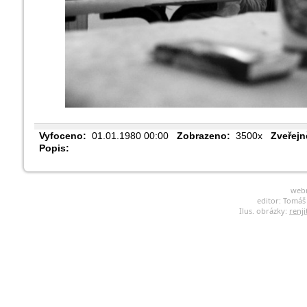
Vyfoceno:
01.01.1980 00:00
Zobrazeno:
3500x
Zveřejn
Popis:
web
editor: Tomá
Ilus. obrázky:
renji