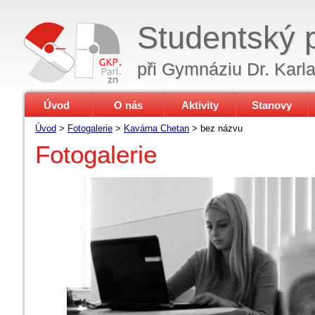
Studentský 
při Gymnáziu Dr. Karl
Úvod
O nás
Aktivity
Stanovy
Úvod
>
Fotogalerie
>
Kavárna Chetan
>
bez názvu
Fotogalerie