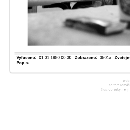
Vyfoceno:
01.01.1980 00:00
Zobrazeno:
3501x
Zveřejn
Popis:
web
editor: Tomá
Ilus. obrázky:
renji