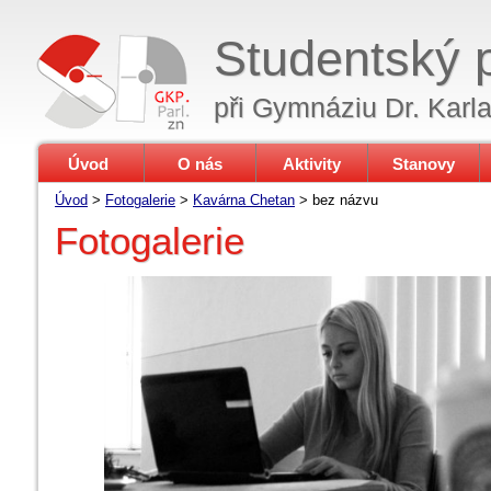
Studentský 
při Gymnáziu Dr. Karl
Úvod
O nás
Aktivity
Stanovy
Úvod
>
Fotogalerie
>
Kavárna Chetan
>
bez názvu
Fotogalerie