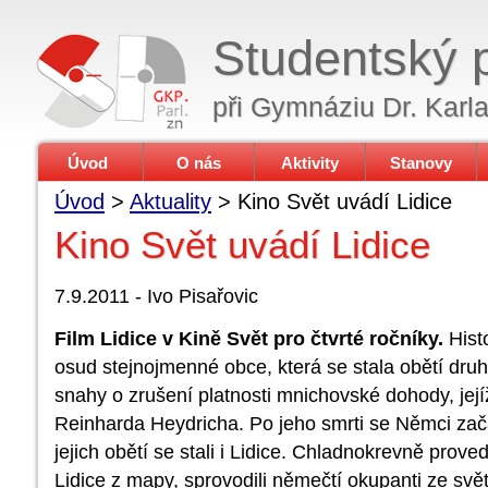
Studentský 
při Gymnáziu Dr. Karl
Úvod
O nás
Aktivity
Stanovy
Úvod
>
Aktuality
> Kino Svět uvádí Lidice
Kino Svět uvádí Lidice
7.9.2011 - Ivo Pisařovic
Film Lidice v Kině Svět pro čtvrté ročníky.
Hist
osud stejnojmenné obce, která se stala obětí dru
snahy o zrušení platnosti mnichovské dohody, jejíž
Reinharda Heydricha. Po jeho smrti se Němci zač
jejich obětí se stali i Lidice. Chladnokrevně pro
Lidice z mapy, sprovodili němečtí okupanti ze světa