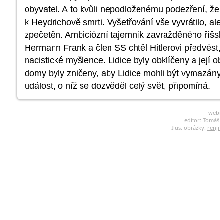
obyvatel. A to kvůli nepodloženému podezření, že 
k Heydrichově smrti. Vyšetřování vše vyvrátilo, ale
zpečetěn. Ambiciózní tajemník zavražděného říšs
Hermann Frank a člen SS chtěl Hitlerovi předvést,
nacistické myšlence. Lidice byly obklíčeny a její 
domy byly zničeny, aby Lidice mohli být vymazány
událost, o níž se dozvěděl celý svět, připomíná.
web
editor: Tomá
Ilus. obrázky:
renji