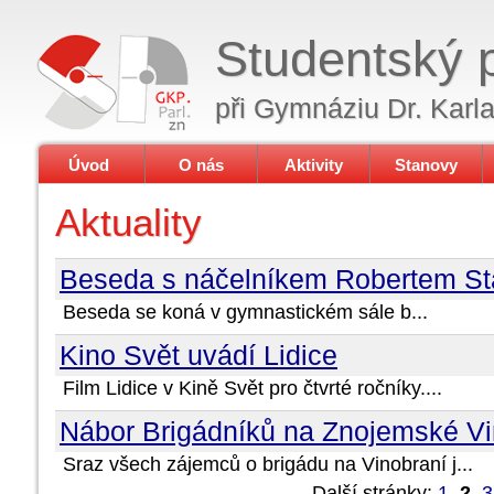
Studentský 
při Gymnáziu Dr. Karl
Úvod
O nás
Aktivity
Stanovy
Aktuality
Beseda s náčelníkem Robertem S
Beseda se koná v gymnastickém sále b...
Kino Svět uvádí Lidice
Film Lidice v Kině Svět pro čtvrté ročníky....
Nábor Brigádníků na Znojemské Vi
Sraz všech zájemců o brigádu na Vinobraní j...
Další stránky:
1
,
2
,
3