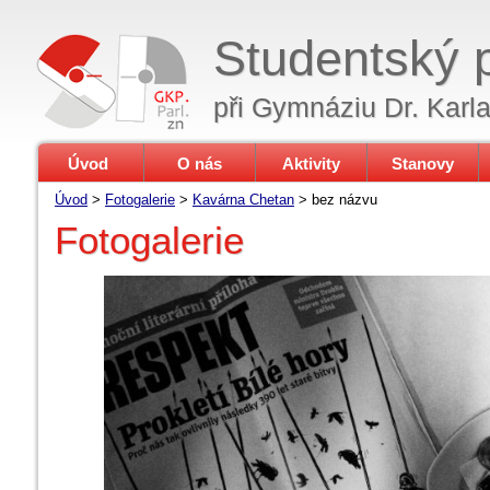
Studentský 
při Gymnáziu Dr. Karl
Úvod
O nás
Aktivity
Stanovy
Úvod
>
Fotogalerie
>
Kavárna Chetan
>
bez názvu
Fotogalerie