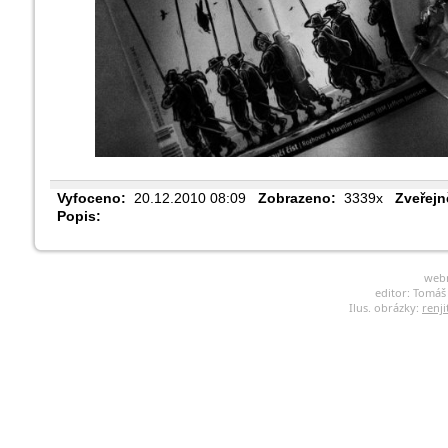
Vyfoceno:
20.12.2010 08:09
Zobrazeno:
3339x
Zveřejn
Popis:
web
editor: Tomá
Ilus. obrázky:
renji