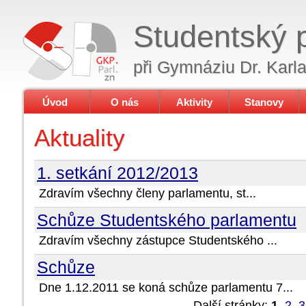
Studentský 
při Gymnáziu Dr. Karl
Úvod
O nás
Aktivity
Stanovy
Aktuality
1. setkání 2012/2013
Zdravím všechny členy parlamentu, st...
Schůze Studentského parlamentu
Zdravím všechny zástupce Studentského ...
Schůze
Dne 1.12.2011 se koná schůze parlamentu 7...
Další stránky:
1
,
2
,
3